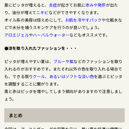
夏にピッタが増えると、
炎症
が起きてお肌に
赤みや発疹
が出た
り、油分が増えて
ニキビ
などができやすくなります。
オイル系の美容は控えめにして、
お肌を冷やすパック
や化粧水な
どで水分を補うスキンケアを行うのが良いでしょう。
アロエジェル
や
ハーバルウォーター
などもオススメです。
●涼を取り入れたファッションを・・・
ピッタが増えやすい夏は、
ブルーや紫
などのファッションを取り
入れるのがおすすめです。またそれ以外の色を取り入れる場合で
も、できる限り
クール、あるいはソフトな淡い色
を選ぶとピッタ
を調整することに繋がります。
黒と赤はピッタを増やしてしまう傾向がありますので注意しまし
ょう。
まとめ