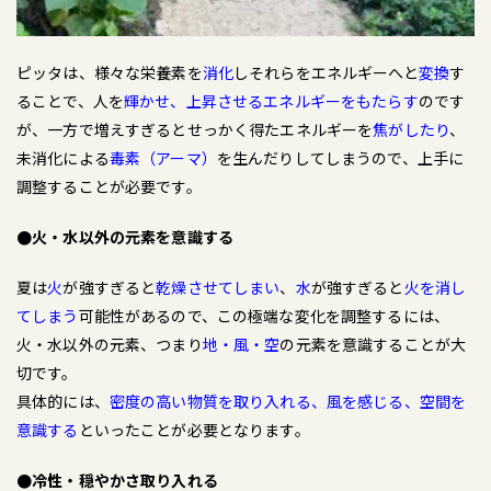
ピッタは、様々な栄養素を
消化
しそれらをエネルギーへと
変換
す
ることで、人を
輝かせ、上昇させるエネルギーをもたらす
の
です
が、一方で増えすぎるとせっかく得たエネルギーを
焦がしたり
、
未消化による
毒素（アーマ）
を生んだりしてしまうので、上手に
調整することが必要です。
●火・水以外の元素を意識する
夏は
火
が強すぎると
乾燥させてしまい
、
水
が強すぎると
火を消し
てしまう
可能性があるので、この極端な変化を調整するには、
火・水以外の元素、つまり
地・風・空
の元素を意識することが大
切です。
具体的には、
密度の高い物質を取り入れる、風を感じる、空間を
意識する
といったことが必要となります。
●冷性・穏やかさ取り入れる