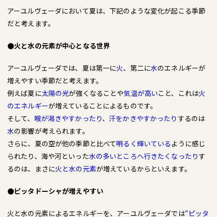
アーユルヴェーダにおいて夏は、下記のような変化が起こる季節
だと考えます。
●火と水の元素が中心となる世界
アーユルヴェーダでは、夏は第一に
火
、第二に
水
のエネルギーが
増えやすい季節だと考えます。
例えば夏に
太陽の光
が強くなることや
気温が高い
こと、これは
火
のエネルギー
が増えていることによるものです。
そして、
喉が渇きやすかったり
、
汗をかきやすかったり
するのは
水
の影響が考えられます。
さらに、夏の空が他の季節と比べて
明るく輝いている
ように感じ
られたり、海や河といった
水の多いところへ行きたくなったり
す
るのは、まさに
火と水の元素
が増えているからといえます。
●ピッタドーシャが増えやすい
火と水の元素によるエネルギーを、アーユルヴェーダでは
“ピッタ