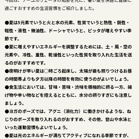
今回は、アーユルヴェーダの知恵を元に、暑い夏を快適に健康に
過ごすおすすめの生活習慣をご紹介しました。
●夏は5元素でいうと火と水の元素、性質でいうと熱性・鋭性・
軽性・液性・微油性、ドーシャでいうと、ピッタが増えやすい季
節です。
●夏に増えやすいエネルギーを調整するためには、土・風・空の
元素や、冷性、重性、乾燥性といった性質を取り入れた生活を送
るのがおすすめです。
●夜明けが早い夏は◯時ごろ起床し、太陽が最も照りつけるお昼
の時間帯よりも夕方以降の時間を有効に使うのがよいでしょう。
●食生活においては、甘味・苦味・渋味を積極的に摂る一方、揚
げ物や辛い物などを控えるとともに、水分の摂りすぎにも注意し
ましょう。
●ヨガのポーズでは、アグニ（消化力）に働きかけるような、ね
じりのポーズを取り入れるのがおすすめ、その他、登山や水泳と
いった運動習慣もよいでしょう。
●夏は光のエネルギーが満ちてアクティブになれる季節ですが、