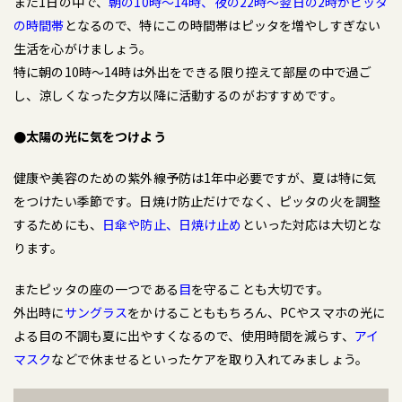
また1日の中で、
朝の10時～14時、夜の22時～翌日の2時がピッタ
の時間帯
となるので、特にこの時間帯はピッタを増やしすぎない
生活を心がけましょう。
特に朝の10時～14時は外出をできる限り控えて部屋の中で過ご
し、涼しくなった夕方以降に活動するのがおすすめです。
●太陽の光に気をつけよう
健康や美容のための紫外線予防は1年中必要ですが、夏は特に気
をつけたい季節です。日焼け防止だけでなく、ピッタの火を調整
するためにも、
日傘や防止、日焼け止め
といった対応は大切とな
ります。
またピッタの座の一つである
目
を守ることも大切です。
外出時に
サングラス
をかけることももちろん、PCやスマホの光に
よる目の不調も夏に出やすくなるので、使用時間を減らす、
アイ
マスク
などで休ませるといったケアを取り入れてみましょう。