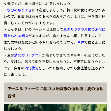
丈夫ですが、食べ過ぎには注意しましょう。
・
水分の取りすぎ
には注意しましょう。特に夏の食材は水分が多
いので、食事中はあまりお水を飲みすぎないように、喉を潤す程
度にしておくのがおすすめです。
・ピッタは、他のドーシャと比較して
生のサラダや果物の消化に
耐えられる傾向
がありますが、食べすぎない用に注意すること、
また果物はなにかと組み合わせるのではなく、
単体
で摂るように
しましょう。
・夏は
消化力（アグニ）
が高まりすぎてエネルギー不足になった
り、反対に、落ちて消化不良になったりと、不安定になりやすい
です。自身の
消化状況
をしっかり観察しながら食生活を送るよう
にしましょう。
アーユルヴェーダに基づいた季節の運動法：夏の運動
習慣