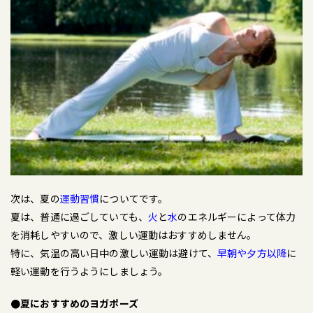
次は、夏の
運動習慣
についてです。
夏は、普通に過ごしていても、
火
と
水
のエネルギーによって体力
を消耗しやすいので、激しい運動はおすすめしません。
特に、気温の高い日中の激しい運動は避けて、
早朝や夕方以降
に
軽い運動を行うようにしましょう。
●夏におすすめのヨガポーズ