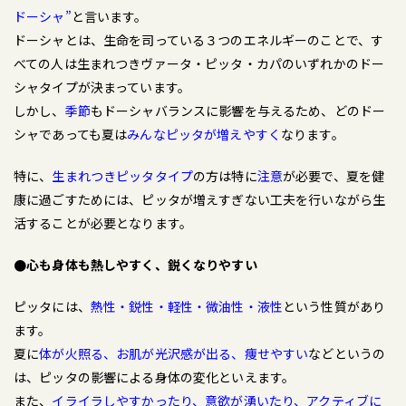
ドーシャ”
と言います。
ドーシャとは、生命を司っている３つのエネルギーのことで、す
べての人は生まれつきヴァータ・ピッタ・カパのいずれかのドー
シャタイプが決まっています。
しかし、
季節
もドーシャバランスに影響を与えるため、どのドー
シャであっても夏は
みんなピッタが増えやすく
なります。
特に、
生まれつきピッタタイプ
の方は特に
注意
が必要で、夏を健
康に過ごすためには、ピッタが増えすぎない工夫を行いながら生
活することが必要となります。
●心も身体も熱しやすく、鋭くなりやすい
ピッタには、
熱性・鋭性・軽性・微油性・液性
という性質があり
ます。
夏に
体が火照る、お肌が光沢感が出る、痩せやすい
などというの
は、ピッタの影響による身体の変化といえます。
また、
イライラしやすかったり、意欲が湧いたり、アクティブに