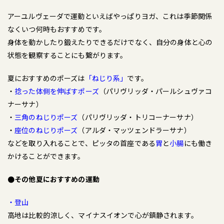
アーユルヴェーダで運動といえばやっぱりヨガ、これは季節関係
なくいつ何時もおすすめです。
身体を動かしたり鍛えたりできるだけでなく、自分の身体と心の
状態を観察することにも繋がります。
夏におすすめのポーズは
「ねじり系」
です。
・
捻った体側を伸ばすポーズ
（パリヴリッダ・パールシュヴァコ
ナーサナ）
・
三角のねじりポーズ
（パリヴリッダ・トリコーナーサナ）
・
座位のねじりポーズ
（アルダ・マッツェンドラーサナ）
などを取り入れることで、ピッタの首座である
胃
と
小腸
にも働き
かけることができます。
●その他夏におすすめの運動
・登山
高地は比較的涼しく、マイナスイオンで心が鎮静されます。