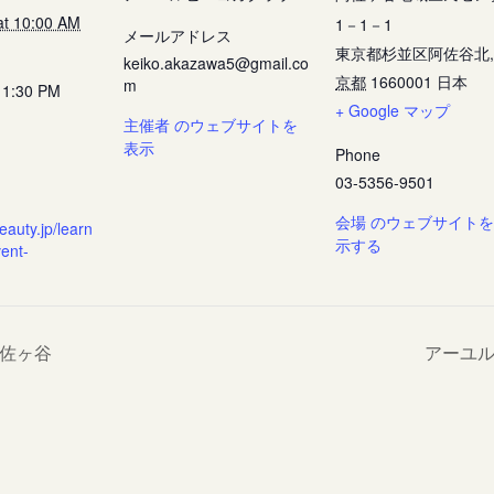
at 10:00 AM
1－1－1
メールアドレス
東京都杉並区阿佐谷北
,
keiko.akazawa5@gmail.co
京都
1660001
日本
m
11:30 PM
+ Google マップ
主催者 のウェブサイトを
表示
Phone
03-5356-9501
会場 のウェブサイト
eauty.jp/learn
示する
vent-
佐ヶ谷
アーユ