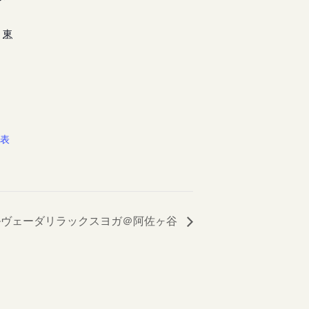
東
を表
ルヴェーダリラックスヨガ＠阿佐ヶ谷