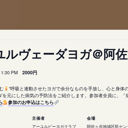
ユルヴェーダヨガ＠阿佐
11:30 PM
2000円
む
”呼吸と連動させたヨガで余分なものを手放し、心と身体
ダを元にした病気の予防法をご紹介します。参加者全員に、「
ら
参加のお申込はこちら
主催者
会場
アーユルビーヨガクラブ
阿佐ヶ谷地域区民セン