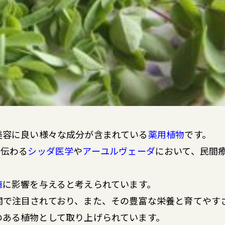
美容に良い様々な成分が含まれている
薬用植物
です。
に伝わる
シッダ医学
や
アーユルヴェーダ
において、民間
値
に影響を与えると考えられています。
関で注目されており、また、その豊富な栄養と育てやす
のある植物として取り上げられています。