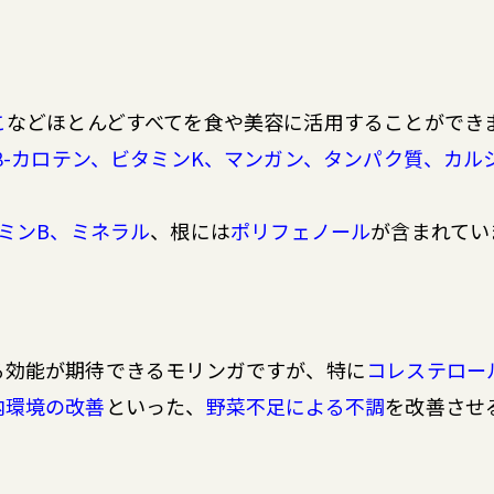
こ
などほとんどすべてを食や美容に活用することができ
β-カロテン、ビタミンK、マンガン、タンパク質、カル
ミンB、ミネラル
、根には
ポリフェノール
が含まれてい
る効能が期待できるモリンガですが、特に
コレステロー
内環境の改善
といった、
野菜不足による不調
を改善させ