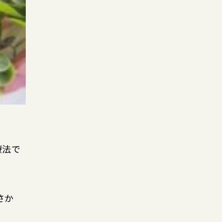
療法で
さか