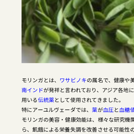
モリンガとは、
ワサビノキ
の属名で、健康や
南インド
が発祥と言われており、アジア各地
用いる
伝統薬
として使用されてきました。
特にアーユルヴェーダでは、
葉
が
血圧
と
血糖
モリンガの美容・健康効能は、様々な研究機
ら、飢餓による栄養失調を改善させる可能性