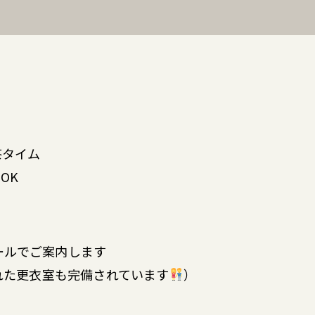
茶タイム
OK
ールでご案内します
れた更衣室も完備されています
）