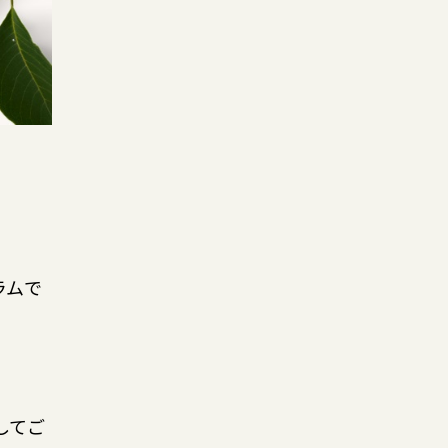
ラムで
してご