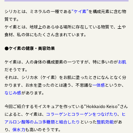
シリカとは、ミネラルの一種である
“ケイ素”
を構成元素に含む物
質です。
ケイ素とは、地球上のあらゆる場所に存在している物質で、土や
食材、私の体にもたくさん含まれています。
●ケイ素の健康・美容効果
ケイ素は、人の身体の構成要素の一つですが、特に多いのが
お肌
だそうです。
それは、シリカ水（ケイ素）をお肌に塗ったときになんとなく分
かります、お水を塗ったのとは違う、不思議な
一体感
というか、
なじみ感
があります。
今回ご紹介するモイスキュアを作っている“Hokkaido Keiso”さん
によると、ケイ素は、
コラーゲンとコラーゲンをつなげたり
、
ヒ
アルロン酸等のムコ多糖類と結合したり
といった
整肌効能
があ
り、
保水力
も高いのそうです。