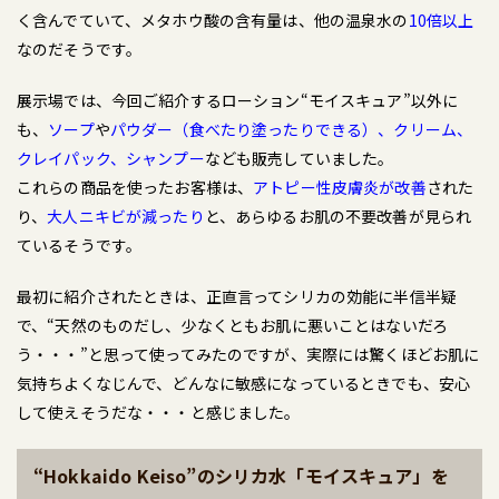
く含んでていて、メタホウ酸の含有量は、他の温泉水の
10倍以上
なのだそうです。
展示場では、今回ご紹介するローション“モイスキュア”以外に
も、
ソープ
や
パウダー（食べたり塗ったりできる）、クリーム、
クレイパック、シャンプー
なども販売していました。
これらの商品を使ったお客様は、
アトピー性皮膚炎が改善
された
り、
大人ニキビが減ったり
と、あらゆるお肌の不要改善が見られ
ているそうです。
最初に紹介されたときは、正直言ってシリカの効能に半信半疑
で、“天然のものだし、少なくともお肌に悪いことはないだろ
う・・・”と思って使ってみたのですが、実際には驚くほどお肌に
気持ちよくなじんで、どんなに敏感になっているときでも、安心
して使えそうだな・・・と感じました。
“Hokkaido Keiso”のシリカ水「モイスキュア」を