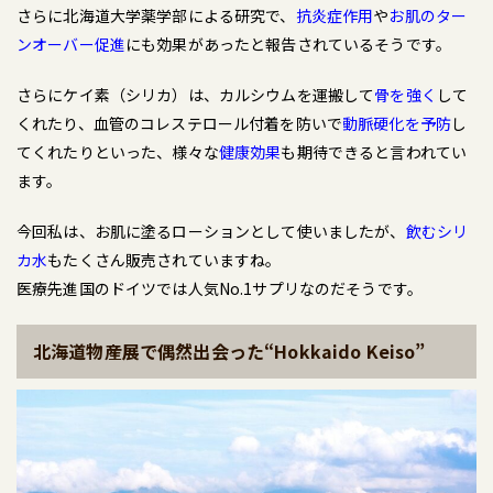
さらに北海道大学薬学部による研究で、
抗炎症作用
や
お肌のター
ンオーバー促進
にも効果があったと報告されているそうです。
さらにケイ素（シリカ）は、カルシウムを運搬して
骨を強く
して
くれたり、血管のコレステロール付着を防いで
動脈硬化を予防
し
てくれたりといった、様々な
健康効果
も期待できると言われてい
ます。
今回私は、お肌に塗るローションとして使いましたが、
飲むシリ
カ水
もたくさん販売されていますね。
医療先進国のドイツでは人気No.1サプリなのだそうです。
北海道物産展で偶然出会った“Hokkaido Keiso”