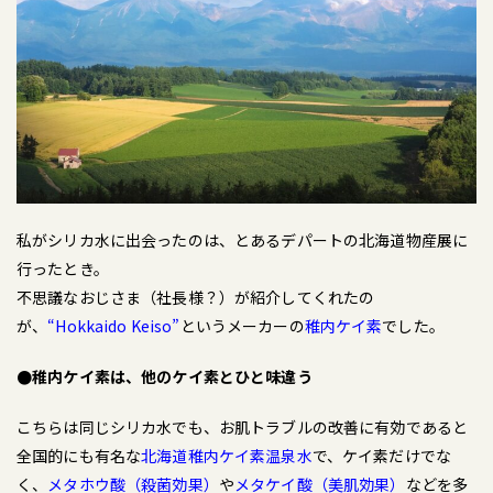
私がシリカ水に出会ったのは、とあるデパートの北海道物産展に
行ったとき。
不思議なおじさま（社長様？）が紹介してくれたの
が、
“Hokkaido Keiso”
というメーカーの
稚内ケイ素
でした。
●稚内ケイ素は、他のケイ素とひと味違う
こちらは同じシリカ水でも、お肌トラブルの改善に有効であると
全国的にも有名な
北海道稚内ケイ素温泉水
で、ケイ素だけでな
く、
メタホウ酸（殺菌効果）
や
メタケイ酸（美肌効果）
など
を多