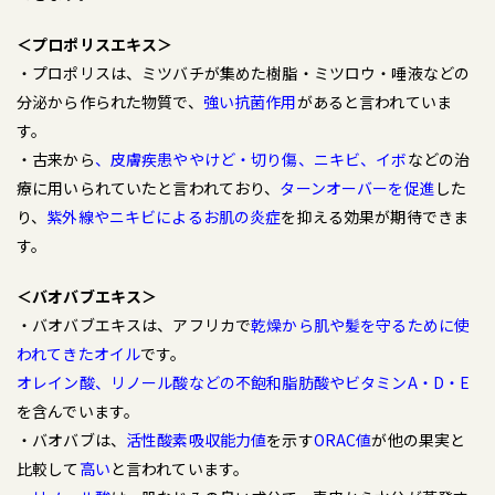
＜プロポリスエキス＞
・プロポリスは、ミツバチが集めた樹脂・ミツロウ・唾液などの
分泌から作られた物質で、
強い抗菌作用
があると言われていま
す。
・古来から
、皮膚疾患ややけど・切り傷、ニキビ、イボ
などの治
療に用いられていたと言われており、
ターンオーバーを促進
した
り、
紫外線やニキビによるお肌の炎症
を抑える効果が期待できま
す。
＜バオバブエキス＞
・バオバブエキスは、アフリカで
乾燥から肌や髪を守るために使
われてきたオイル
です。
オレイン酸、リノール酸などの不飽和脂肪酸やビタミンA・D・E
を含んでいます。
・バオバブは、
活性酸素吸収能力値
を示す
ORAC値
が他の果実と
比較して
高い
と言われています。