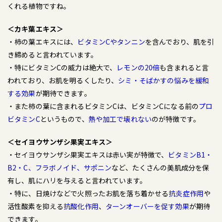
くれる植物ですね。
＜カキ葉エキス＞
・柿の葉エキスには、
ビタミンCやタンニン
を含んでおり、肌を引
き締めると言われています。
・特にビタミンCの威力は絶大で、
レモンの20倍
も含まれると言
われており、お肌を明るくしたり、
シミ・そばかすの悩みを緩和
する効果
が期待できます。
・また柿の葉に含まれるビタミンCは、ビタミンCになる前の
プロ
ビタミンC
というもので、
熱や加工で壊れない
のが特徴です。
＜セイヨウサンザシ果実エキス＞
・セイヨウサンザシ果実エキスは赤い実が特徴で、
ビタミンB1・
B2・C、フラボノイド、サポニン
など、たくさんの美肌成分を保
有し、肌にハリを与えると言われています。
・特に、日焼けなどで火照ったお肌を落ち着かせる
抗炎症作用
や
活性酸素を抑える
抗酸化作用
、
ターンオーバーを促す効果
が期待
できます。