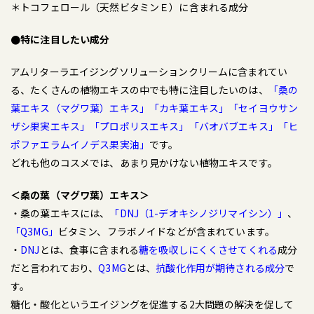
＊トコフェロール（天然ビタミンＥ）に含まれる成分
●特に注目したい成分
アムリターラエイジングソリューションクリームに含まれてい
る、たくさんの植物エキスの中でも特に注目したいのは、
「桑の
葉エキス（マグワ葉）エキス」「カキ葉エキス」「セイヨウサン
ザシ果実エキス」「プロポリスエキス」「バオバブエキス」「ヒ
ポファエラムイノデス果実油」
です。
どれも他のコスメでは、あまり見かけない植物エキスです。
＜桑の葉（マグワ葉）エキス＞
・桑の葉エキスには、
「DNJ（1-デオキシノジリマイシン）」
、
「Q3MG」
ビタミン、フラボノイドなどが含まれています。
・
DNJ
とは、食事に含まれる
糖を吸収しにくくさせてくれる
成分
だと言われており、
Q3MG
とは、
抗酸化作用が期待される成分
で
す。
糖化・酸化というエイジングを促進する2大問題の解決を促して