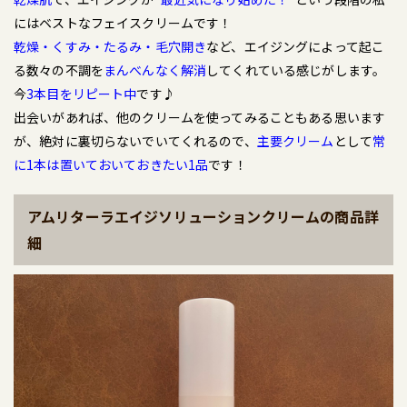
にはベストなフェイスクリームです！
乾燥・くすみ・たるみ・毛穴開き
など、エイジングによって起こ
る数々の不調を
まんべんなく解消
してくれている感じがします。
今
3本目をリピート中
です♪
出会いがあれば、他のクリームを使ってみることもある思います
が、絶対に裏切らないでいてくれるので、
主要クリーム
として
常
に1本は置いておいておきたい1品
です！
アムリターラエイジソリューションクリームの商品詳
細