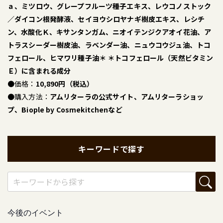
ａ、ミツロウ、グレープフルーツ種子エキス、レウコノストック
／ダイコン根発酵液、セイヨウシロヤナギ樹皮エキス、レシチ
ン、水酸化Ｋ、キサンタンガム、ニオイテンジクアオイ花油、ア
トラスシーダー樹皮油、ラベンダー油、ニュウコウジュ油、トコ
フェロール、ヒマワリ種子油＊ ＊トコフェロール（天然ビタミン
Ｅ）に含まれる成分
●価格：
10,890円（税込）
●購入方法：
アムリターラの公式サイト、アムリターラショッ
プ、Biople by Cosmekitchenなど
キーワードで探す
今後のイベント