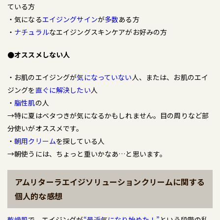
ている方
・気になる
エイジングサイン
が
多数
ある方
・
ナチュラル
なエイジングスキンケアがお好みの方
●オススメしない人
・お肌のエイジングが
気になっていない
人、または、お肌のエイ
ジングを
直ぐに解決したい
人
・
脂性肌
の人
→特に夏はベタつきが気になるかもしれません。目の周りなど部
分使いがオススメです。
・
朝用クリーム
を探している人
→朝使うには、ちょっと重いかなあ…と思います。
アムリターラエイジソリューションクリームに関する
個人的な感想
乾燥肌
で、エイジングが
“最近気になり始めた！”
という段階の私