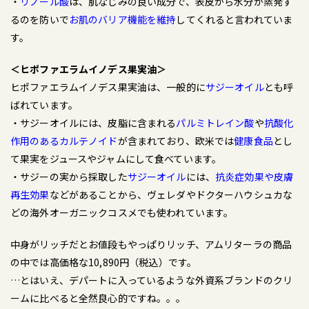
・
リノール酸
は、肌なじみの良い成分で、表皮から水分が蒸発す
るのを防いで
お肌のバリア機能を維持
してくれると言われていま
す。
＜ヒポファエラムイノデス果実油＞
ヒポファエラムイノデス果実油は、一般的に
サジーオイル
とも呼
ばれています。
・サジーオイルには、皮脂に含まれる
パルミトレイン酸
や
抗酸化
作用のあるカルテノイド
が含まれており、欧米では
健康食品
とし
て果実をジュースやジャムにして食べています。
・サジーの実から採取した
サジーオイル
には、
抗炎症効果や皮膚
再生効果
などがあることから、ヴェレダやドクターハウシュカな
どの海外オーガニックコスメでも使われています。
中身がリッチだとお値段もやっぱりリッチ、アムリターラの商品
の中では高価格な10,890円（税込）です。
…とはいえ、デパートに入っているような外資系ブランドのクリ
ームに比べると全然良心的ですね。。。