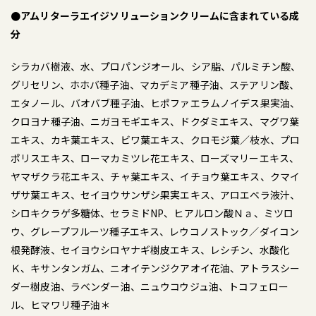
●アムリターラエイジソリューションクリームに含まれている成
分
シラカバ樹液、水、プロパンジオール、シア脂、パルミチン酸、
グリセリン、ホホバ種子油、マカデミア種子油、ステアリン酸、
エタノール、バオバブ種子油、ヒポファエラムノイデス果実油、
クロヨナ種子油、ニガヨモギエキス、ドクダミエキス、マグワ葉
エキス、カキ葉エキス、ビワ葉エキス、クロモジ葉／枝水、プロ
ポリスエキス、ローマカミツレ花エキス、ローズマリーエキス、
ヤマザクラ花エキス、チャ葉エキス、イチョウ葉エキス、クマイ
ザサ葉エキス、セイヨウサンザシ果実エキス、アロエベラ液汁、
シロキクラゲ多糖体、セラミドNP、ヒアルロン酸Ｎａ、ミツロ
ウ、グレープフルーツ種子エキス、レウコノストック／ダイコン
根発酵液、セイヨウシロヤナギ樹皮エキス、レシチン、水酸化
Ｋ、キサンタンガム、ニオイテンジクアオイ花油、アトラスシー
ダー樹皮油、ラベンダー油、ニュウコウジュ油、トコフェロー
ル、ヒマワリ種子油＊